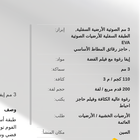
button
3 مم الصوتية الأرضية السفلية
,
إبراز
الطبقة السفلية للأرضيات الصوتية
EVA
,
حاجز رقائق المطاط الأساسي
إيفا رغوة مع فيلم الفضة
مواد
3 مم
سماكة
110 كجم / م 3
كثافة
200 قدم مربع / لفة
حجم لفة
3 مم إيفا 3 في 1 طبقة أساس من الفوم المطاطي مع حاجز من الفويل
رغوة عالية الكثافة وفيلم حاجز
يكتب
احباط
وصف
الأرضيات الخشبية / الأرضيات
طلب
العائمة
الفوم تو
الصين
مكان المنشأ
فضي وشرا