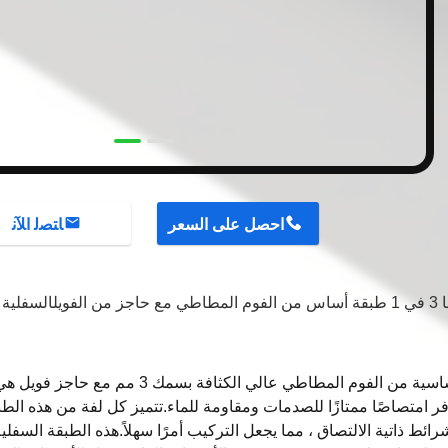
احصل على السعر
ﺎﺘﺼﻟ ﺍﻶﻧ
السفلية 
طبقة أساسية من الفوم المطاطي عالي الكث
فر امتصاصًا ممتازًا للصدمات ومقاومة للماء.تتميز كل لفة من هذه الطب
ئط ذاتية الالتصاق ، مما يجعل التركيب أمرًا سهلاً.هذه الطبقة السفلي