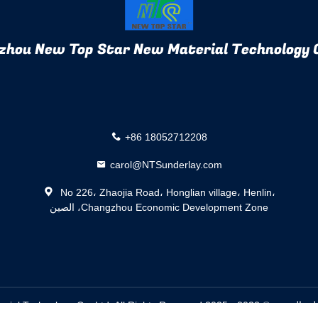
zhou New Top Star New Material Technology C
+86 18052712208
carol@NTSunderlay.com
No 226، Zhaojia Road، Honglian village، Henlin،
Changzhou Economic Development Zone، الصين
Changzhou New Top Star New Material .