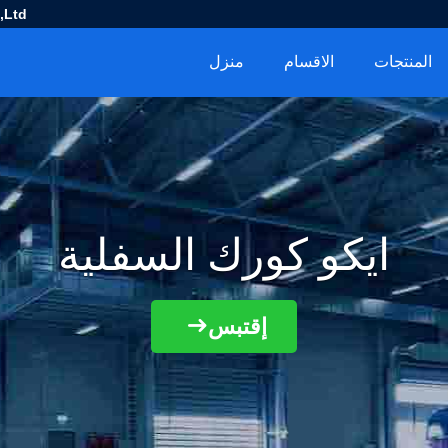
,Ltd
المنتجات
الاقسام
منزل
ايكو كورك السفلية
إقتبس