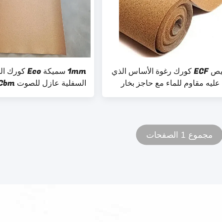
تخصيص ECF كورك رغوة الأساس الذي
1mm سميكة Eco كو
عليه مقاوم للماء مع حاجز بخار
 الفضة
للأرضيات البلاستيكية
مجموع 1 الصفحات