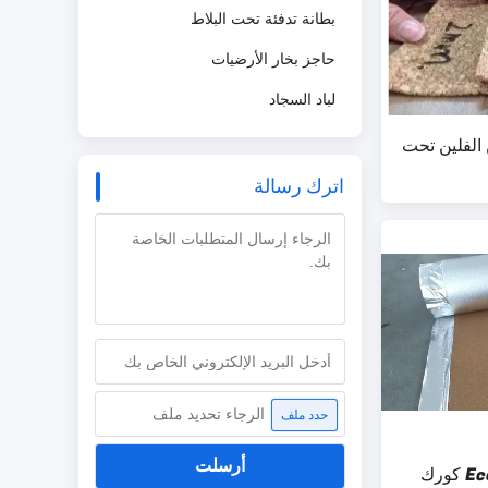
بطانة تدفئة تحت البلاط
حاجز بخار الأرضيات
لباد السجاد
 بوصة من الفلين تحت
اترك رسالة
الرجاء تحديد ملف
حدد ملف
أرسلت
100 ٪ الأرضيات الخشبية Eco كورك