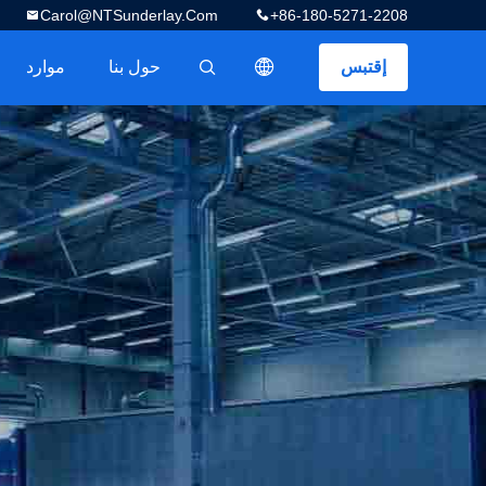
Carol@NTSunderlay.com
+86-180-5271-2208
إقتبس
حول بنا
موارد
描述