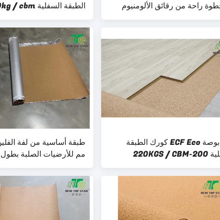
وة راحة من رقائق الألومنيوم
لنظام تدفئة الأرضيات
1/4 بوصة ECF Eco كورك الطبقة
السفلية 200-220KGS / CBM
مم للأرضيات الصلبة بطول 20 مترًا
I معتمد