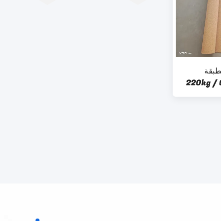
رك الطبقة
السفلية عازل للصوت 220kg / Cbm